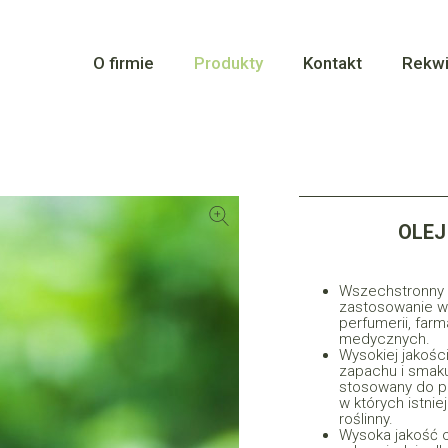
O firmie
Produkty
Kontakt
Rekwi
OLEJ
Wszechstronny p
zastosowanie w
perfumerii, farm
medycznych.
Wysokiej jakośc
zapachu i smaku
stosowany do p
w których istni
roślinny.
Wysoka jakość o