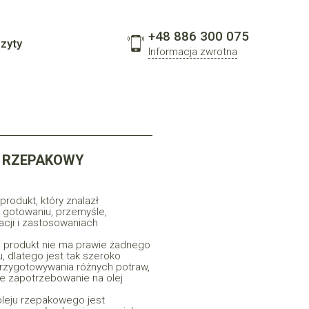
+48 886 300 075
zyty
Informacja zwrotna
 RZEPAKOWY
rodukt, który znalazł
 gotowaniu, przemyśle,
acji i zastosowaniach
i produkt nie ma prawie żadnego
, dlatego jest tak szeroko
rzygotowywania różnych potraw,
eje zapotrzebowanie na olej
leju rzepakowego jest