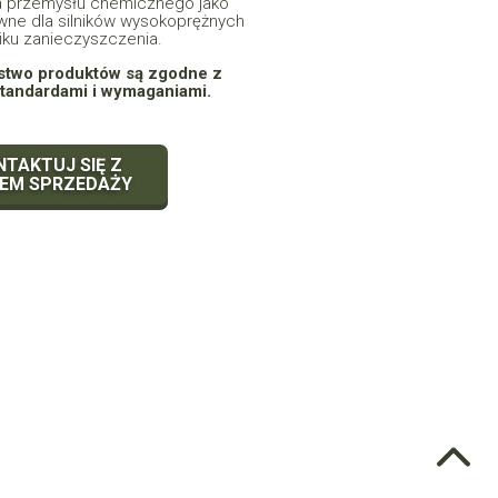
a przemysłu chemicznego jako
ywne dla silników wysokoprężnych
iku zanieczyszczenia.
stwo produktów są zgodne z
tandardami i wymaganiami.
TAKTUJ SIĘ Z
ŁEM SPRZEDAŻY