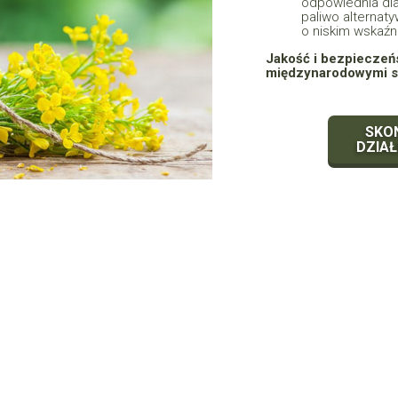
odpowiednia dl
paliwo alternat
o niskim wskaźn
Jakość i bezpieczeń
międzynarodowymi s
SKON
DZIA